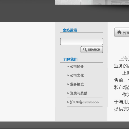
公
上海元
了解我们
业务的
>
公司简介
上
>
公司文化
售前、
>
业务概览
和市场
>
资质与奖励
作
于与用
>
沪ICP备09096656
提供完
号-2